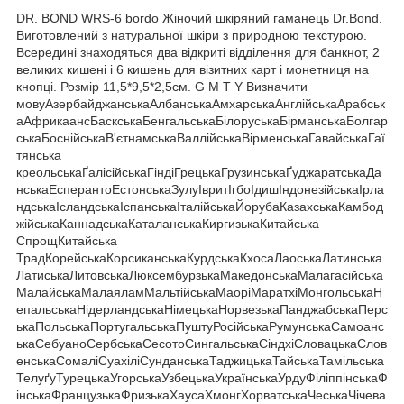
DR. BOND WRS-6 bordo Жіночий шкіряний гаманець Dr.Bond.
Виготовлений з натуральної шкіри з природною текстурою.
Всередині знаходяться два відкриті відділення для банкнот, 2
великих кишені і 6 кишень для візитних карт і монетниця на
кнопці. Розмір 11,5*9,5*2,5см. G M T Y Визначити
мовуАзербайджанськаАлбанськаАмхарськаАнглійськаАрабськ
аАфрикаансБаскськаБенгальськаБілоруськаБірманськаБолгар
ськаБоснійськаВ'єтнамськаВаллійськаВірменськаГавайськаГаї
тянська
креольськаҐалісійськаГіндіГрецькаГрузинськаҐуджаратськаДа
нськаЕсперантоЕстонськаЗулуІвритІгбоІдишІндонезійськаІрла
ндськаІсландськаІспанськаІталійськаЙорубаКазахськаКамбод
жійськаКаннадськаКаталанськаКиргизькаКитайська
СпрощКитайська
ТрадКорейськаКорсиканськаКурдськаКхосаЛаоськаЛатинська
ЛатиськаЛитовськаЛюксембурзькаМакедонськаМалагасійська
МалайськаМалаяламМальтійськаМаоріМаратхіМонгольськаН
епальськаНідерландськаНімецькаНорвезькаПанджабськаПерс
ькаПольськаПортугальськаПуштуРосійськаРумунськаСамоанс
ькаСебуаноСербськаСесотоСингальськаСіндхіСловацькаСлов
енськаСомаліСуахіліСунданськаТаджицькаТайськаТамільська
ТелуґуТурецькаУгорськаУзбецькаУкраїнськаУрдуФіліппінськаФ
інськаФранцузькаФризькаХаусаХмонгХорватськаЧеськаЧічева