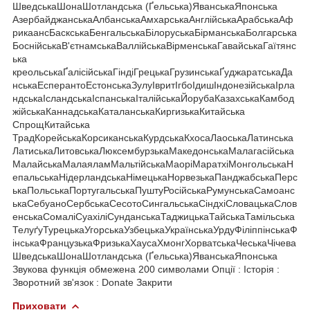
ШведськаШонаШотландська (Ґельська)ЯванськаЯпонська
АзербайджанськаАлбанськаАмхарськаАнглійськаАрабськаАф
рикаансБаскськаБенгальськаБілоруськаБірманськаБолгарська
БоснійськаВ'єтнамськаВаллійськаВірменськаГавайськаГаїтянс
ька
креольськаҐалісійськаГіндіГрецькаГрузинськаҐуджаратськаДа
нськаЕсперантоЕстонськаЗулуІвритІгбоІдишІндонезійськаІрла
ндськаІсландськаІспанськаІталійськаЙорубаКазахськаКамбод
жійськаКаннадськаКаталанськаКиргизькаКитайська
СпрощКитайська
ТрадКорейськаКорсиканськаКурдськаКхосаЛаоськаЛатинська
ЛатиськаЛитовськаЛюксембурзькаМакедонськаМалагасійська
МалайськаМалаяламМальтійськаМаоріМаратхіМонгольськаН
епальськаНідерландськаНімецькаНорвезькаПанджабськаПерс
ькаПольськаПортугальськаПуштуРосійськаРумунськаСамоанс
ькаСебуаноСербськаСесотоСингальськаСіндхіСловацькаСлов
енськаСомаліСуахіліСунданськаТаджицькаТайськаТамільська
ТелуґуТурецькаУгорськаУзбецькаУкраїнськаУрдуФіліппінськаФ
інськаФранцузькаФризькаХаусаХмонгХорватськаЧеськаЧічева
ШведськаШонаШотландська (Ґельська)ЯванськаЯпонська
Звукова функція обмежена 200 символами Опції : Історія :
Зворотний зв'язок : Donate Закрити
Приховати