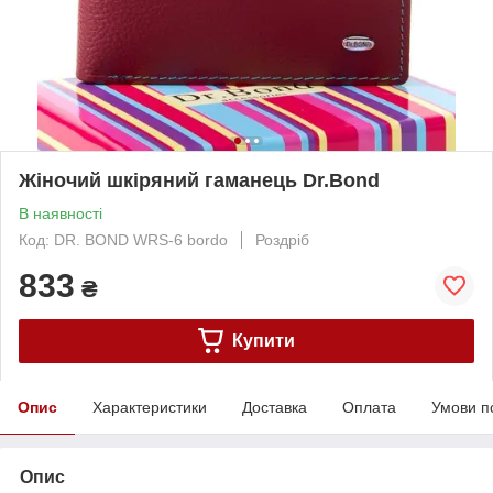
Жіночий шкіряний гаманець Dr.Bond
В наявності
Код: DR. BOND WRS-6 bordo
Роздріб
833
₴
Купити
Опис
Характеристики
Доставка
Оплата
Умови п
Опис