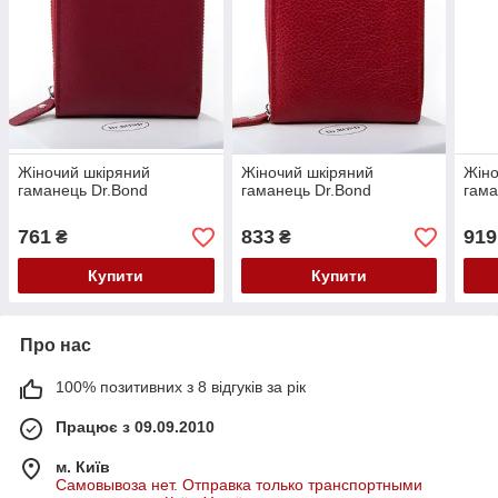
Жіночий шкіряний
Жіночий шкіряний
Жіно
гаманець Dr.Bond
гаманець Dr.Bond
гама
761
833
919
₴
₴
Купити
Купити
Про нас
100% позитивних з 8 відгуків за рік
Працює з 09.09.2010
м. Київ
Самовывоза нет. Отправка только транспортными