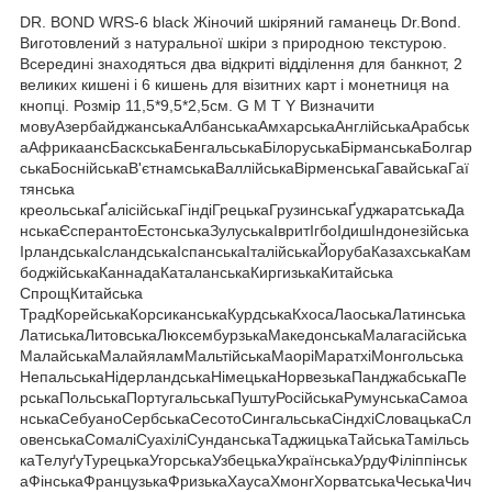
DR. BOND WRS-6 black Жіночий шкіряний гаманець Dr.Bond.
Виготовлений з натуральної шкіри з природною текстурою.
Всередині знаходяться два відкриті відділення для банкнот, 2
великих кишені і 6 кишень для візитних карт і монетниця на
кнопці. Розмір 11,5*9,5*2,5см. G M T Y Визначити
мовуАзербайджанськаАлбанськаАмхарськаАнглійськаАрабськ
аАфрикаансБаскськаБенгальськаБілоруськаБірманськаБолгар
ськаБоснійськаВ'єтнамськаВаллійськаВірменськаГавайськаГаї
тянська
креольськаҐалісійськаГіндіГрецькаГрузинськаҐуджаратськаДа
нськаЄсперантоЕстонськаЗулуськаІвритІгбоІдишІндонезійська
ІрландськаІсландськаІспанськаІталійськаЙорубаКазахськаКам
боджійськаКаннадаКаталанськаКиргизькаКитайська
СпрощКитайська
ТрадКорейськаКорсиканськаКурдськаКхосаЛаоськаЛатинська
ЛатиськаЛитовськаЛюксембурзькаМакедонськаМалагасійська
МалайськаМалайяламМальтійськаМаоріМаратхіМонгольська
НепальськаНідерландськаНімецькаНорвезькаПанджабськаПе
рськаПольськаПортугальськаПуштуРосійськаРумунськаСамоа
нськаСебуаноСербськаСесотоСингальськаСіндхіСловацькаСл
овенськаСомаліСуахіліСунданськаТаджицькаТайськаТамільсь
каТелуґуТурецькаУгорськаУзбецькаУкраїнськаУрдуФіліппінськ
аФінськаФранцузькаФризькаХаусаХмонгХорватськаЧеськаЧич