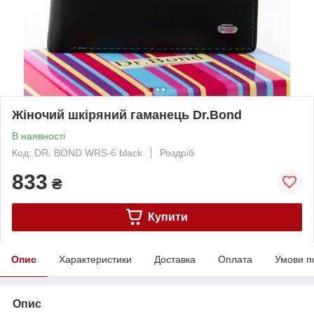
Жіночий шкіряний гаманець Dr.Bond
В наявності
Код: DR. BOND WRS-6 black
Роздріб
833
₴
Купити
Опис
Характеристики
Доставка
Оплата
Умови п
Опис