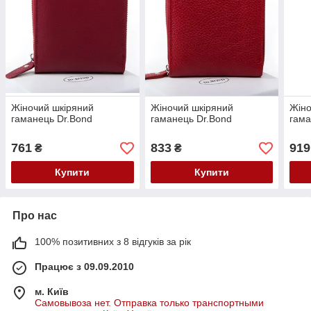
Жіночий шкіряний
Жіночий шкіряний
Жіно
гаманець Dr.Bond
гаманець Dr.Bond
гама
761
833
919
₴
₴
Купити
Купити
Про нас
100% позитивних з 8 відгуків за рік
Працює з 09.09.2010
м. Київ
Самовывоза нет. Отправка только транспортными