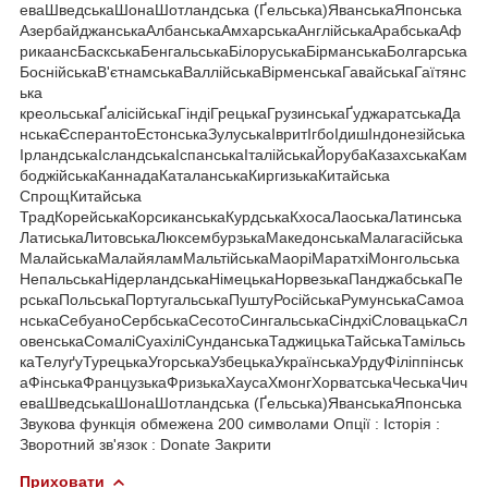
еваШведськаШонаШотландська (Ґельська)ЯванськаЯпонська
АзербайджанськаАлбанськаАмхарськаАнглійськаАрабськаАф
рикаансБаскськаБенгальськаБілоруськаБірманськаБолгарська
БоснійськаВ'єтнамськаВаллійськаВірменськаГавайськаГаїтянс
ька
креольськаҐалісійськаГіндіГрецькаГрузинськаҐуджаратськаДа
нськаЄсперантоЕстонськаЗулуськаІвритІгбоІдишІндонезійська
ІрландськаІсландськаІспанськаІталійськаЙорубаКазахськаКам
боджійськаКаннадаКаталанськаКиргизькаКитайська
СпрощКитайська
ТрадКорейськаКорсиканськаКурдськаКхосаЛаоськаЛатинська
ЛатиськаЛитовськаЛюксембурзькаМакедонськаМалагасійська
МалайськаМалайяламМальтійськаМаоріМаратхіМонгольська
НепальськаНідерландськаНімецькаНорвезькаПанджабськаПе
рськаПольськаПортугальськаПуштуРосійськаРумунськаСамоа
нськаСебуаноСербськаСесотоСингальськаСіндхіСловацькаСл
овенськаСомаліСуахіліСунданськаТаджицькаТайськаТамільсь
каТелуґуТурецькаУгорськаУзбецькаУкраїнськаУрдуФіліппінськ
аФінськаФранцузькаФризькаХаусаХмонгХорватськаЧеськаЧич
еваШведськаШонаШотландська (Ґельська)ЯванськаЯпонська
Звукова функція обмежена 200 символами Опції : Історія :
Зворотний зв'язок : Donate Закрити
Приховати