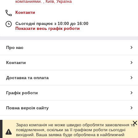
компаниями. , Київ, Україна
Контакти
Сьогодні працює з 10:00 до 16:00
Показати весь графік роботи
Про нас
Контакти
Доставка та оплата
Графік роботи
Повна версія сайту
Сайт створено на маркетплейсі
Prom.ua
Зараз компанія не може швидко обробляти замовлення та
повідомлення, оскільки за її графіком роботи сьогодні
вихідний. Ваша заявка буде оброблена в найближчий