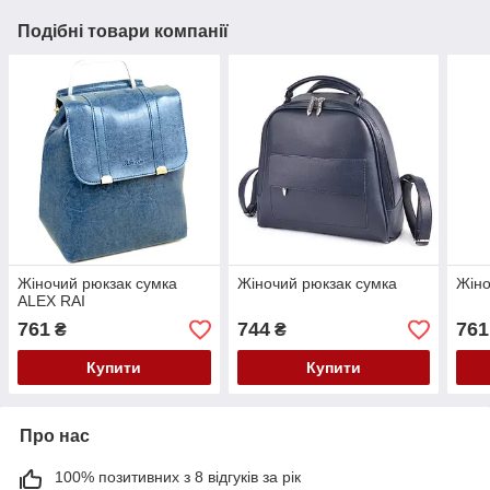
Подібні товари компанії
Жіночий рюкзак сумка
Жіночий рюкзак сумка
Жіно
ALEX RAI
761
744
761
₴
₴
Купити
Купити
Про нас
100% позитивних з 8 відгуків за рік