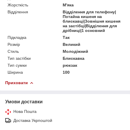
Жорсткість
М'яка
Відділення
Відділення для телефону|
Потайна кишеня на
блискавці|Зовнішня кишеня
на застібці|Відділення для
дрібниці|1 основний
Підкладка
Так
Розмір
Великий
Стиль
Молодіжний
Тип застібки
Блискавка
Тип сумки
рюкзак
Ширина
100
Приховати
Умови доставки
Нова Пошта
Доставка Укрпоштой