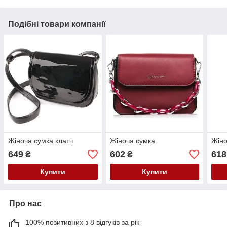
Подібні товари компанії
Жіноча сумка клатч
Жіноча сумка
Жіно
649
602
618
₴
₴
Купити
Купити
Про нас
100% позитивних з 8 відгуків за рік