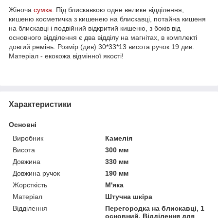
Жіноча
сумка
. Під блискавкою одне велике відділення,
кишеню косметичка з кишенею на блискавці, потайна кишеня
на блискавці і подвійний відкритий кишеню, з боків від
основного відділення є два відділу на магнітах, в комплекті
довгий ремінь. Розмір (див) 30*33*13 висота ручок 19 див.
Матеріал - екокожа відмінної якості!
Характеристики
Основні
Виробник
Камелія
Висота
300 мм
Довжина
330 мм
Довжина ручок
190 мм
Жорсткість
М'яка
Матеріал
Штучна шкіра
Відділення
Перегородка на блискавці, 1
основний, Відділення для