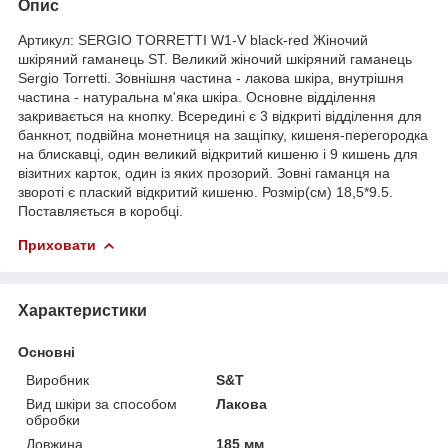
Опис
Артикул: SERGIO TORRETTI W1-V black-red Жіночий
шкіряний гаманець ST. Великий жіночий шкіряний гаманець
Sergio Torretti. Зовнішня частина - лакова шкіра, внутрішня
частина - натуральна м'яка шкіра. Основне відділення
закривається на кнопку. Всередині є 3 відкриті відділення для
банкнот, подвійна монетниця на защіпку, кишеня-перегородка
на блискавці, один великий відкритий кишеню і 9 кишень для
візитних карток, один із яких прозорий. Зовні гаманця на
звороті є плаский відкритий кишеню. Розмір(см) 18,5*9.5.
Поставляється в коробці.
Приховати
Характеристики
Основні
Виробник
S&T
Вид шкіри за способом
Лакова
обробки
Довжина
185 мм