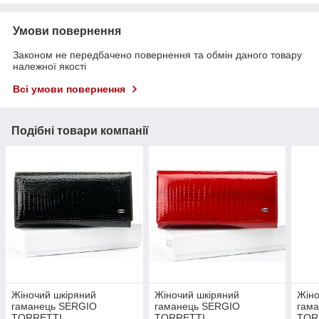
Умови повернення
Законом не передбачено повернення та обмін даного товару
належної якості
Всі умови повернення
Подібні товари компанії
Жіночий шкіряний
Жіночий шкіряний
Жіно
гаманець SERGIO
гаманець SERGIO
гам
TORRETTI
TORRETTI
TOR