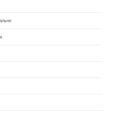
альне
і
ь