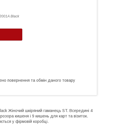
2001A Black
ено повернення та обмін даного товару
Black Жіночий шкіряний гаманець ST. Всередині 4
прозора кишеня і 9 кишень для карт та візиток.
яється у фірмовій коробці.