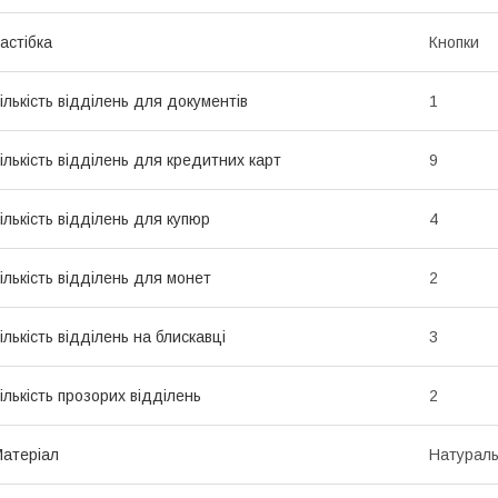
астібка
Кнопки
ількість відділень для документів
1
ількість відділень для кредитних карт
9
ількість відділень для купюр
4
ількість відділень для монет
2
ількість відділень на блискавці
3
ількість прозорих відділень
2
атеріал
Натураль