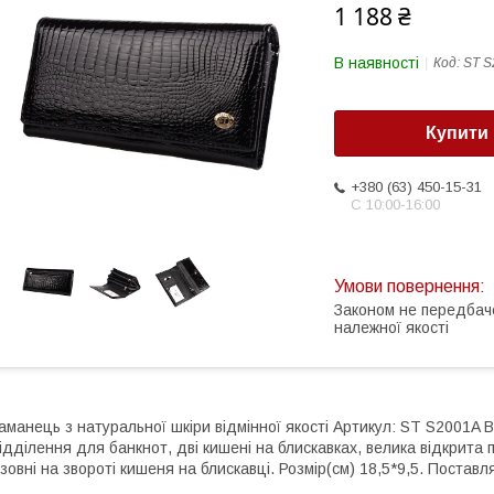
1 188 ₴
В наявності
Код:
ST S
Купити
+380 (63) 450-15-31
С 10:00-16:00
Законом не передбач
належної якості
аманець з натуральної шкіри відмінної якості Артикул: ST S2001A 
ідділення для банкнот, дві кишені на блискавках, велика відкрита 
зовні на звороті кишеня на блискавці. Розмір(см) 18,5*9,5. Поставл