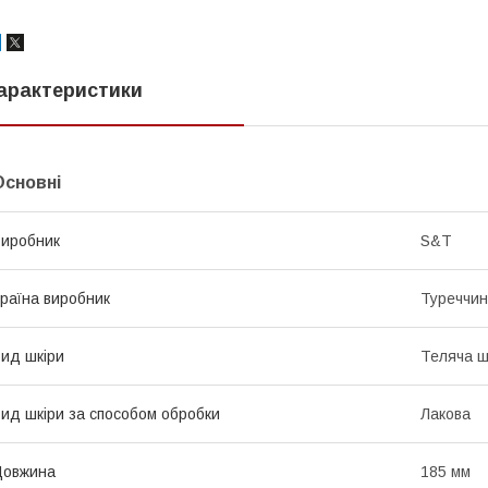
арактеристики
Основні
иробник
S&T
раїна виробник
Туреччи
ид шкіри
Теляча ш
ид шкіри за способом обробки
Лакова
Довжина
185 мм