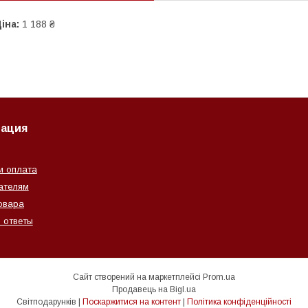
іна:
1 188 ₴
ация
и оплата
ателям
овара
 ответы
Сайт створений на маркетплейсі
Prom.ua
Продавець на Bigl.ua
Світподарунків |
Поскаржитися на контент
|
Політика конфіденційності