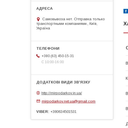
Самовывоза нет. Отправка только
Х
транспортными компаниями., Київ,
Україна
+380 (63) 450-15-31
С 10:00-16:00
В
К
http://mirpodarkov.in.ua/
В
mirpodarkov.net.ua@gmail.com
В
VIBER
+380634501531