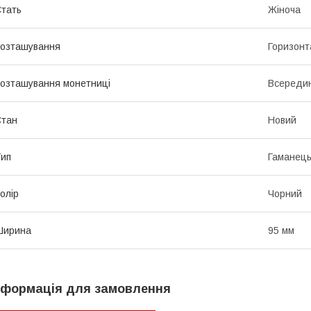
тать
Жіноча
озташування
Горизонт
озташування монетниці
Всередин
Стан
Новий
ип
Гаманец
олір
Чорний
Ширина
95 мм
нформація для замовлення