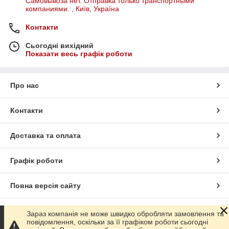
Самовывоза нет. Отправка только транспортными
компаниями. , Київ, Україна
Контакти
Сьогодні вихідний
Показати весь графік роботи
Про нас
Контакти
Доставка та оплата
Графік роботи
Повна версія сайту
Сайт створено на маркетплейсі
Prom.ua
Зараз компанія не може швидко обробляти замовлення та
повідомлення, оскільки за її графіком роботи сьогодні