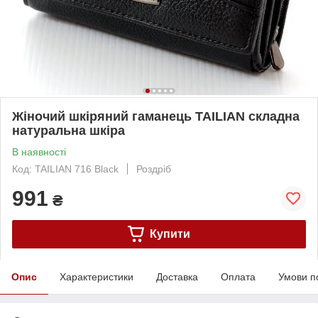
Жіночий шкіряний гаманець TAILIAN складна
натуральна шкіра
В наявності
Код: TAILIAN 716 Black
Роздріб
991
₴
Купити
Опис
Характеристики
Доставка
Оплата
Умови п