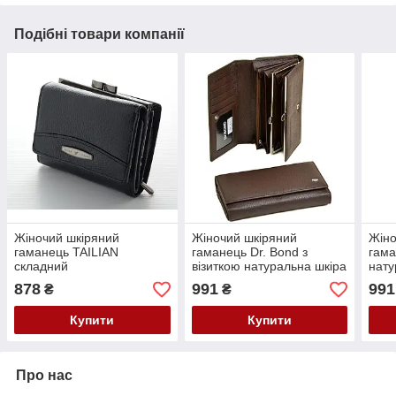
Подібні товари компанії
Жіночий шкіряний
Жіночий шкіряний
Жіно
гаманець TAILIAN
гаманець Dr. Bond з
гама
складний
візиткою натуральна шкіра
нату
878
991
991
₴
₴
Купити
Купити
Про нас