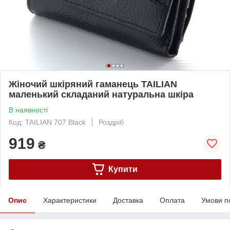
Жіночий шкіряний гаманець TAILIAN
маленький складаний натуральна шкіра
В наявності
Код: TAILIAN 707 Black
Роздріб
919
₴
Купити
Опис
Характеристики
Доставка
Оплата
Умови п