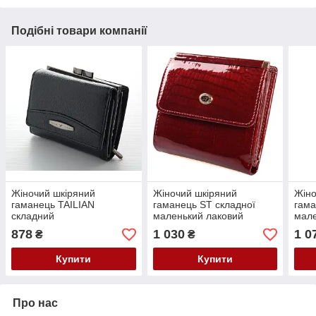
Подібні товари компанії
Жіночий шкіряний
Жіночий шкіряний
Жіно
гаманець TAILIAN
гаманець ST складної
гама
складний
маленький лаковий
мале
878
1 030
1 0
₴
₴
Купити
Купити
Про нас