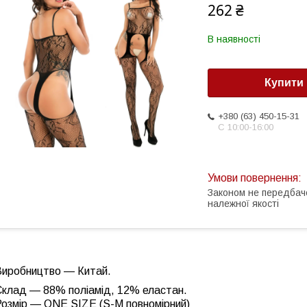
262 ₴
В наявності
Купити
+380 (63) 450-15-31
С 10:00-16:00
Законом не передбач
належної якості
Виробництво — Китай.
Склад — 88% поліамід, 12% еластан.
Розмір — ONE SIZE (S-M повномірний)