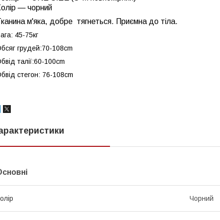
Колір — чорний
канина м'яка, добре тягнеться. Приємна до тіла.
ага: 45-75кг
бсяг грудей:70-108cm
бвід талії:60-100cm
бвід стегон: 76-108cm
арактеристики
Основні
олір
Чорний