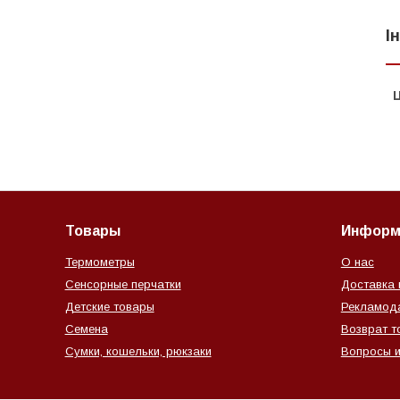
І
Ц
Товары
Информ
Термометры
О нас
Сенсорные перчатки
Доставка 
Детские товары
Рекламод
Семена
Возврат т
Сумки, кошельки, рюкзаки
Вопросы и