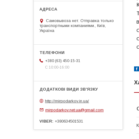
Т
Самовывоза нет. Отправка только
В
транспортными компаниями., Київ,
О
Україна
О
О
+380 (63) 450-15-31
С 10:00-16:00
Х
http://mirpodarkov.in.ua/
mirpodarkov.net.ua@gmail.com
VIBER
+380634501531
К