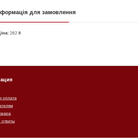
нформація для замовлення
іна:
262 ₴
ация
и оплата
ателям
овара
 ответы