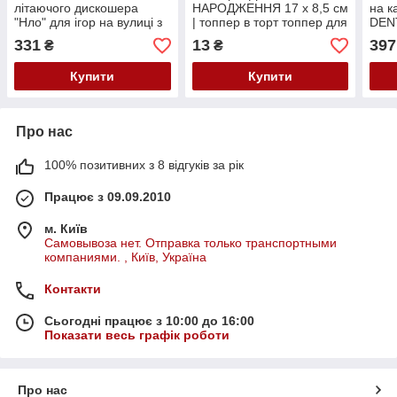
літаючого дискошера
НАРОДЖЕННЯ 17 х 8,5 см
на к
"Нло" для ігор на вулиці з
| топпер в торт топпер для
DEN
фрісбі.
букетов
331
13
397
₴
₴
Купити
Купити
Про нас
100% позитивних з 8 відгуків за рік
Працює з 09.09.2010
м. Київ
Самовывоза нет. Отправка только транспортными
компаниями. , Київ, Україна
Контакти
Сьогодні працює з 10:00 до 16:00
Показати весь графік роботи
Про нас