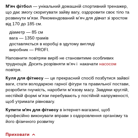
М'яч фітбол
— унікальний домашній спортивний тренажер,
що дає змогу скоригувати зайву вагу, оздоровити своє тіло та
розвинути м'язи. Рекомендований м'яч для дівчат зі зростом
від 170 до 185 см.
діаметр — 85 см
вага — 1350 грамів
доставляється в коробці в здутому вигляді
виробник — PROFI.
Наповнити повітрям виріб не становитиме особливих
труднощів. Досить розрівняти м'яч і накачати
насосом
повітря.
Куля для фітнесу
— це прекрасний спосіб позбутися зайвої
ваги, стати володаркою гарної фігури та правильної постави,
розробити гнучкість, наробити м'язову масу. Завдяки круглій,
нестійкій формі м'язи перебувають у постійній напруженості,
щоб утримати рівновагу.
Купити м'яч для фітнесу
в інтернет-магазині, щоб
професійно виконувати вправи з оздоровлення організму та
його фізичного розвитку
Приховати