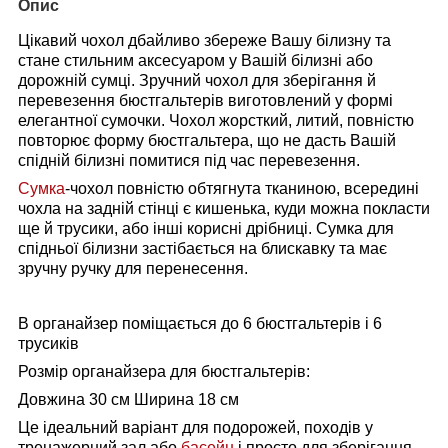
Опис
Цікавий чохол дбайливо збереже Вашу білизну та
стане стильним аксесуаром у Вашій білизні або
дорожній сумці. Зручний чохол для зберігання й
перевезення бюстгальтерів виготовлений у формі
елегантної сумочки.
Чохол жорсткий, литий, повністю
повторює форму бюстгальтера, що не дасть Вашій
спідній білизні помитися під час перевезення.
Сумка
-чохол повністю обтягнута тканиною, всередині
чохла на задній стінці є кишенька, куди можна покласти
ще й трусики, або інші корисні дрібниці. Сумка для
спідньої білизни застібається на блискавку та має
зручну ручку для перенесення.
В органайзер поміщається до 6 бюстгальтерів і 6
трусиків
Розмір органайзера для бюстгальтерів:
Довжина 30 см Ширина 18 см
Це ідеальний варіант для подорожей, походів у
тренажерний зал або
басейн
і просто для зберігання