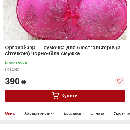
Органайзер — сумочка для бюстгальтерів (з
сіточкою) чорно-біла смужка
В наявності
Роздріб
390
₴
Купити
Опис
Характеристики
Доставка
Оплата
Умови п