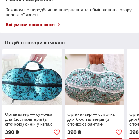
Законом не передбачено повернення та обмін даного товару
належної якості
Всі умови повернення
Подібні товари компанії
Органайзер — сумочка
Органайзер — сумочка
Орга
для бюстгальтерів (з
для бюстгальтерів (з
для 
сіточкою) синій у квітах
сіточкою) бантики
сіто
390
390
390
₴
₴