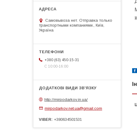
Д
М
К
Самовывоза нет. Отправка только
транспортными компаниями., Київ,
Україна
+380 (63) 450-15-31
С 10:00-16:00
І
http://mirpodarkov.in.ua/
Ц
mirpodarkov.net.ua@gmail.com
VIBER
+380634501531