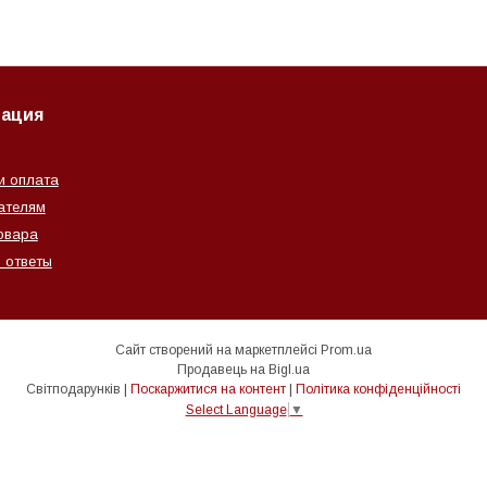
ация
и оплата
ателям
овара
 ответы
Сайт створений на маркетплейсі
Prom.ua
Продавець на Bigl.ua
Світподарунків |
Поскаржитися на контент
|
Політика конфіденційності
Select Language
▼