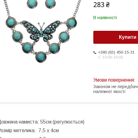
283 ₴
В наявності
Купити
+380 (63) 450-15-31
С 10:00-16:00
Законом не передбач
належної якості
Довжина намиста: 55см (регулюється)
озмір метелика: 7,5 х 4см