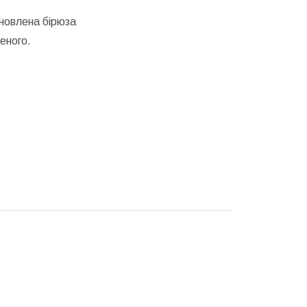
новлена бірюза
еного.