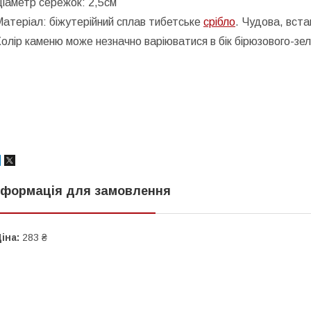
іаметр сережок: 2,5см
атеріал: біжутерійний сплав тибетське
срібло
.
Чудова, вста
олір каменю може незначно варіюватися в бік бірюзового-зел
нформація для замовлення
іна:
283 ₴