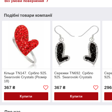
Всі умови повернення
Подібні товари компанії
Кільце TN147. Срібло 925.
Сережки TN692. Срібло
Сере
Swarovski Crystals (Розмір
925. Swarovski Crystals
925.
18)
367
367
296
₴
₴
Купити
Купити
Про нас