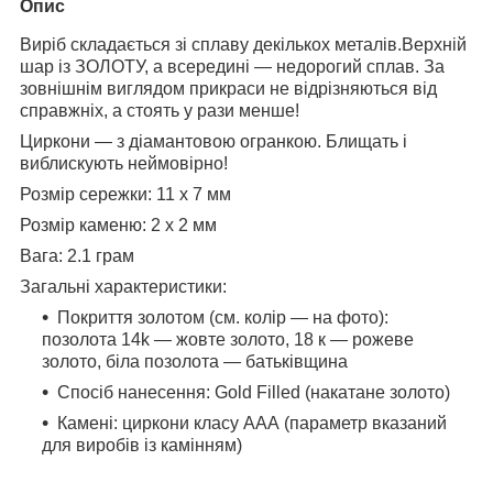
Опис
Виріб складається зі сплаву декількох металів.Верхній
шар із ЗОЛОТУ, а всередині — недорогий сплав. За
зовнішнім виглядом прикраси не відрізняються від
справжніх, а стоять у рази менше!
Циркони — з діамантовою огранкою. Блищать і
виблискують неймовірно!
Розмір сережки: 11 x 7 мм
Розмір каменю: 2 х 2 мм
Вага: 2.1 грам
Загальні характеристики:
Покриття золотом (см. колір — на фото):
позолота 14k — жовте золото, 18 к — рожеве
золото, біла позолота — батьківщина
Спосіб нанесення: Gold Filled (накатане золото)
Камені: циркони класу ААА (параметр вказаний
для виробів із камінням)