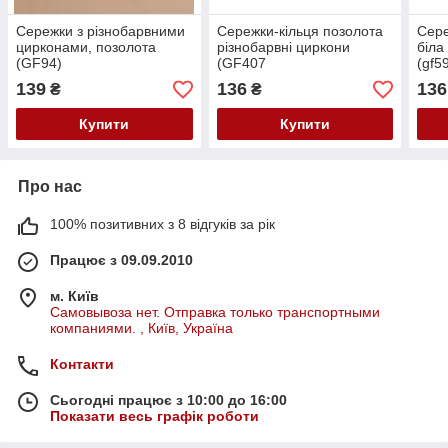
Сережки з різнобарвними
Сережки-кільця позолота
Сере
цирконами, позолота
різнобарвні циркони
біла
(GF94)
(GF407
(gf5
139
136
136
₴
₴
Купити
Купити
Про нас
100% позитивних з 8 відгуків за рік
Працює з 09.09.2010
м. Київ
Самовывоза нет. Отправка только транспортными
компаниями. , Київ, Україна
Контакти
Сьогодні працює з 10:00 до 16:00
Показати весь графік роботи