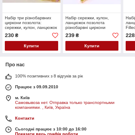
Набір три різнобарвних
Набір сережки, кулон,
Набі
циркони позолота:
ланцюжок позолота
ланц
сережки, кулон, ланцюжок
різнобарвні циркони
Fill
(GF432
(GF710
230
239
228
₴
₴
Купити
Купити
Про нас
100% позитивних з 8 відгуків за рік
Працює з 09.09.2010
м. Київ
Самовывоза нет. Отправка только транспортными
компаниями. , Київ, Україна
Контакти
Сьогодні працює з 10:00 до 16:00
Показати весь графік роботи