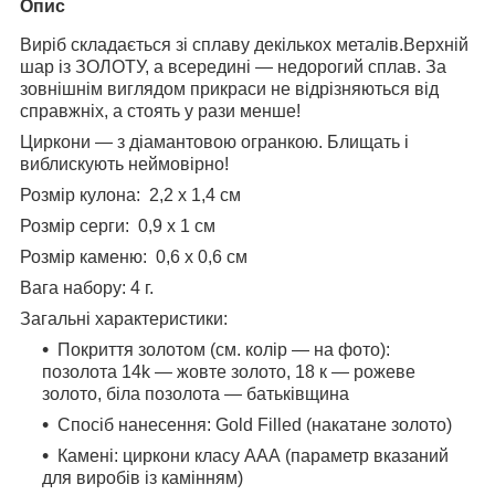
Опис
Виріб складається зі сплаву декількох металів.Верхній
шар із ЗОЛОТУ, а всередині — недорогий сплав. За
зовнішнім виглядом прикраси не відрізняються від
справжніх, а стоять у рази менше!
Циркони — з діамантовою огранкою. Блищать і
виблискують неймовірно!
Розмір кулона: 2,2 х 1,4 см
Розмір серги: 0,9 х 1 см
Розмір каменю: 0,6 х 0,6 см
Вага набору: 4 г.
Загальні характеристики:
Покриття золотом (см. колір — на фото):
позолота 14k — жовте золото, 18 к — рожеве
золото, біла позолота — батьківщина
Спосіб нанесення: Gold Filled (накатане золото)
Камені: циркони класу ААА (параметр вказаний
для виробів із камінням)