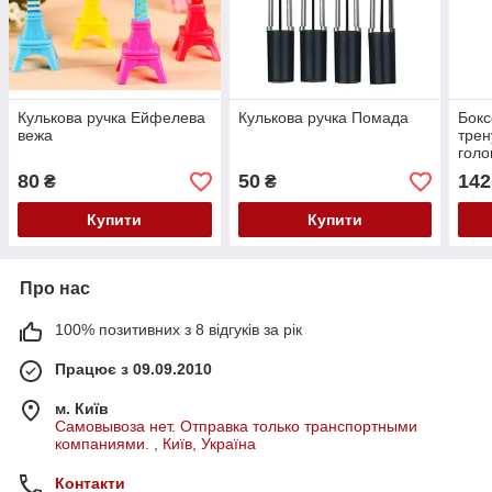
Кулькова ручка Ейфелева
Кулькова ручка Помада
Бокс
вежа
трен
голо
бокс
80
50
142
₴
₴
Ball
Купити
Купити
Про нас
100% позитивних з 8 відгуків за рік
Працює з 09.09.2010
м. Київ
Самовывоза нет. Отправка только транспортными
компаниями. , Київ, Україна
Контакти