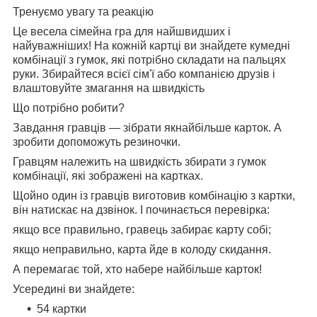
Тренуємо увагу та реакцію
Це весела сімейна гра для найшвидших і
найуважніших! На кожній картці ви знайдете кумедні
комбінації з гумок, які потрібно складати на пальцях
руки. Збирайтеся всієї сім'ї або компанією друзів і
влаштовуйте змагання на швидкість
Що потрібно робити?
Завдання гравців — зібрати якнайбільше карток. А
зробити допоможуть резиночки.
Гравцям належить на швидкість збирати з гумок
комбінації, які зображені на картках.
Щойно один із гравців виготовив комбінацію з картки,
він натискає на дзвінок. І починається перевірка:
якщо все правильно, гравець забирає карту собі;
якщо неправильно, карта йде в колоду скидання.
А перемагає той, хто набере найбільше карток!
Усередині ви знайдете:
54 картки