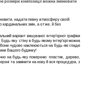
ьні розміри композиції можна змінювати
оновити, надати певну атмосферу своїй
о кардинальних змін, а отже, й без
кальний варіант вишуканої інтер'єрної графіки
в. Будь-яку стіну в будь-якому інтер'єрі можна
 Вони чудово наклеюються на будь-які гладкі
стини Вашого будинку!
ично на будь-яку поверхню: пластик, дерево,
рхні та замінити на нову й вся процедура, з