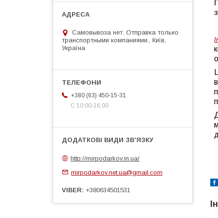
Самовывоза нет. Отправка только
І
транспортными компаниями., Київ,
Україна
к
Ц
в
п
+380 (63) 450-15-31
п
С 10:00-16:00
Д
м
д
http://mirpodarkov.in.ua/
mirpodarkov.net.ua@gmail.com
VIBER
+380634501531
І