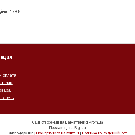
іна:
179 ₴
ация
и оплата
ателям
овара
 ответы
Сайт створений на маркетплейсі
Prom.ua
Продавець на Bigl.ua
Світподарунків |
Поскаржитися на контент
|
Політика конфіденційності