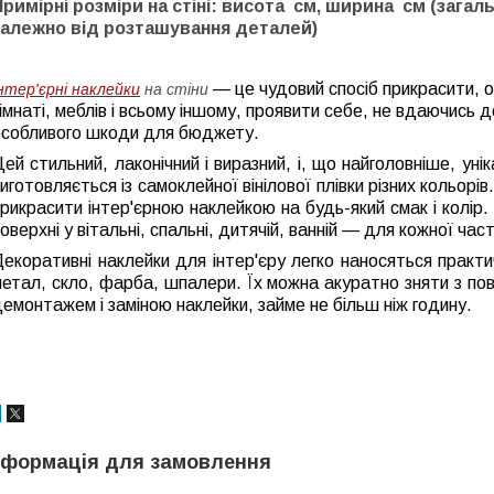
Примірні розміри на стіні: висота см, ширина см (загал
залежно від розташування деталей)
— це чудовий спосіб прикрасити, 
нтер'єрні наклейки
на стіни
імнаті, меблів і всьому іншому, проявити себе, не вдаючись д
особливого шкоди для бюджету.
ей стильний, лаконічний і виразний, і, що найголовніше, уні
иготовляється із самоклейної вінілової плівки різних кольорі
рикрасити інтер'єрною наклейкою на будь-який смак і колір.
оверхні у вітальні, спальні, дитячій, ванній — для кожної ча
екоративні наклейки для інтер'єру легко наносяться практ
етал, скло, фарба, шпалери. Їх можна акуратно зняти з пове
емонтажем і заміною наклейки, займе не більш ніж годину.
нформація для замовлення