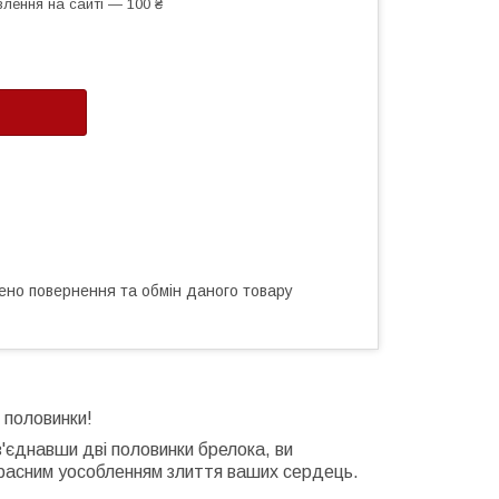
лення на сайті — 100 ₴
ено повернення та обмін даного товару
ї половинки!
з'єднавши дві половинки брелока, ви
красним уособленням злиття ваших сердець.