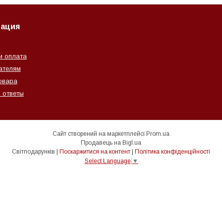
ация
и оплата
ателям
овара
 ответы
Сайт створений на маркетплейсі
Prom.ua
Продавець на Bigl.ua
Світподарунків |
Поскаржитися на контент
|
Політика конфіденційності
Select Language
▼