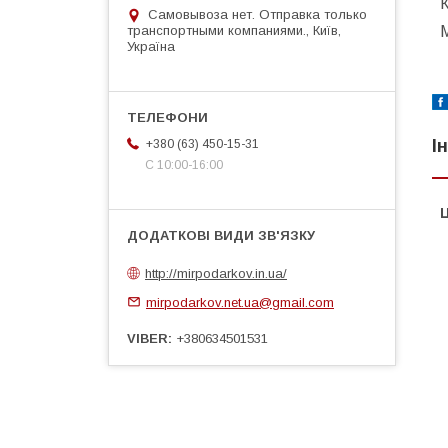
Самовывоза нет. Отправка только
транспортными компаниями., Київ,
Україна
І
+380 (63) 450-15-31
С 10:00-16:00
Ц
http://mirpodarkov.in.ua/
mirpodarkov.net.ua@gmail.com
VIBER
+380634501531