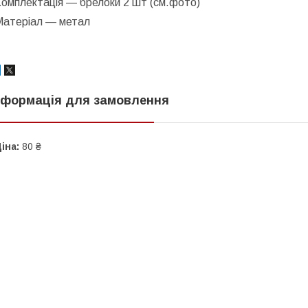
Комплектація — брелоки 2 шт (см.фото)
Матеріал — метал
нформація для замовлення
іна:
80 ₴