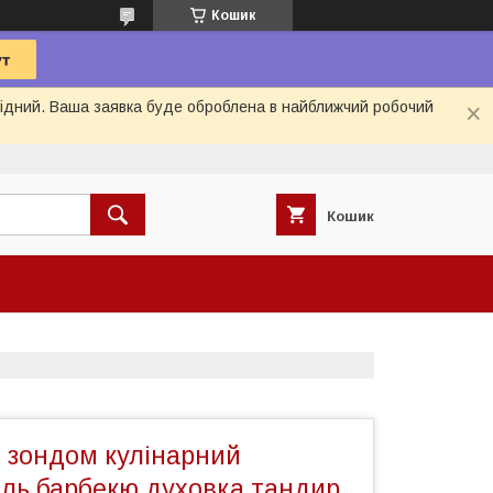
Кошик
ихідний. Ваша заявка буде оброблена в найближчий робочий
Кошик
з зондом кулінарний
иль барбекю духовка тандир