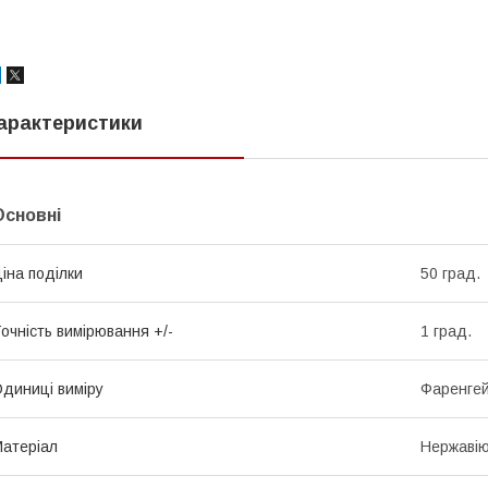
арактеристики
Основні
іна поділки
50 град.
очність вимірювання +/-
1 град.
диниці виміру
Фаренгей
атеріал
Нержавію