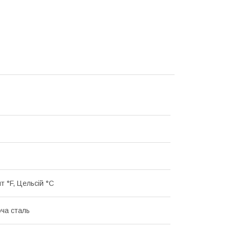
т °F, Цельсій °C
ча сталь