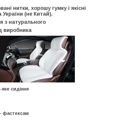
ні нитки, хорошу гумку і якісні
України (не Китай).
я з натурального
ід виробника
-яке сидіння
 – фастексам