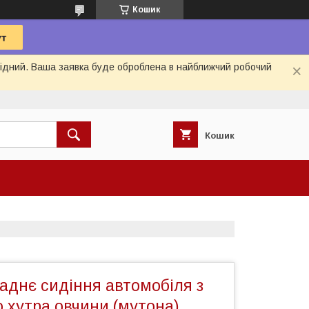
Кошик
ихідний. Ваша заявка буде оброблена в найближчий робочий
Кошик
аднє сидіння автомобіля з
 хутра овчини (мутона)