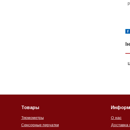
р
І
Ц
Товары
Информ
Термометры
О нас
Сенсорные перчатки
Доставка 