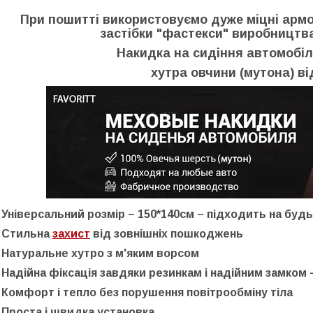
При пошитті використовуємо дуже міцні армова
застібки "фастекси" виробництва 
Накидка на сидіння автомобіл
хутра овчини (мутона) в
- Універсальний розмір – 150*140см – підходить на будь
- Стильна
захист
від зовнішніх пошкоджень
- Натуральне хутро з м'яким ворсом
- Надійна фіксація завдяки резинкам і надійним замком
- Комфорт і тепло без порушення повітрообміну тіла
- Проста і швидка установка