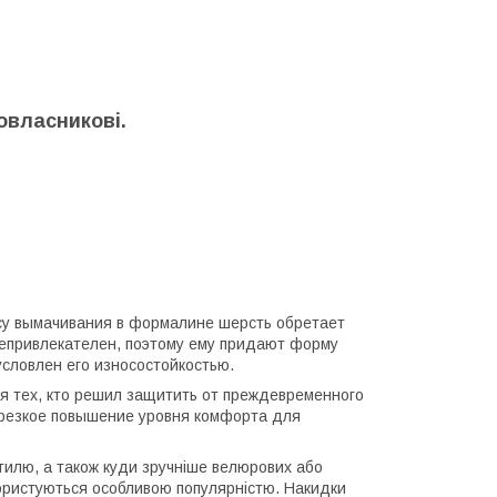
овласникові.
ссу вымачивания в формалине шерсть обретает
непривлекателен, поэтому ему придают форму
условлен его износостойкостью.
я тех, кто решил защитить от преждевременного
 резкое повышение уровня комфорта для
стилю, а також куди зручніше велюрових або
ористуються особливою популярністю. Накидки