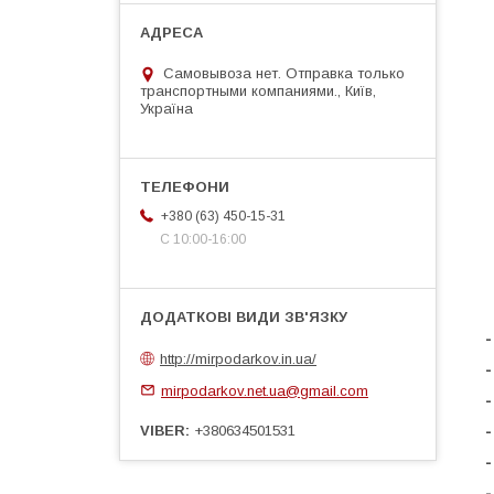
Самовывоза нет. Отправка только
транспортными компаниями., Київ,
Україна
+380 (63) 450-15-31
С 10:00-16:00
http://mirpodarkov.in.ua/
mirpodarkov.net.ua@gmail.com
VIBER
+380634501531