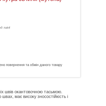
од:
nak4
ено повернення та обмін даного товару
сіх швів окантовочною тасьмою.
швах, має високу зносостійкість і