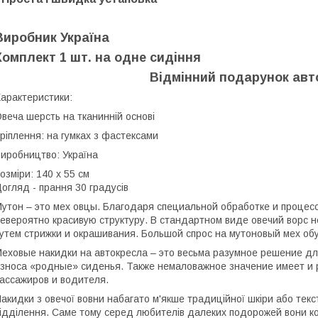
Виробник Україна
Комплект 1 шт. на одне сидіння
Відмінний подарунок авт
арактеристики:
веча шерсть на тканинній основі
ріплення: на гумках з фастексами
иробництво: Україна
озміри: 140 х 55 см
огляд - прання 30 градусів
утон – это мех овцы. Благодаря специальной обработке и проце
евероятно красивую структуру. В стандартном виде овечий ворс 
утем стрижки и окрашивания. Большой спрос на мутоновый мех об
еховые накидки на автокресла – это весьма разумное решение дл
зноса «родные» сиденья. Также немаловажное значение имеет и
ассажиров и водителя.
акидки з овечої вовни набагато м'якше традиційної шкіри або тек
ідділення. Саме тому серед любителів далеких подорожей вони к