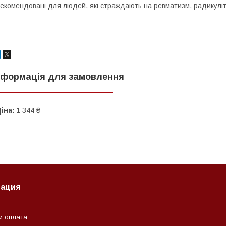
екомендовані для людей, які страждають на ревматизм, радикулі
нформація для замовлення
іна:
1 344 ₴
ация
и оплата