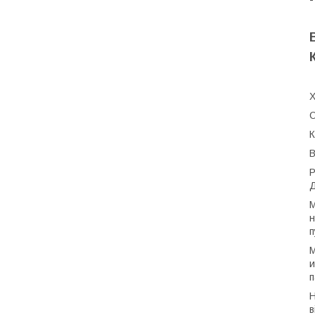
Х
О
К
В
Р
Д
М
н
п
М
и
п
Н
в