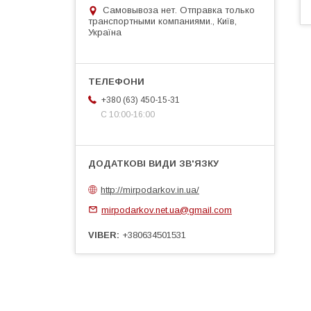
Самовывоза нет. Отправка только
транспортными компаниями., Київ,
Україна
+380 (63) 450-15-31
С 10:00-16:00
http://mirpodarkov.in.ua/
mirpodarkov.net.ua@gmail.com
VIBER
+380634501531