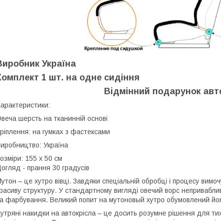
Виробник Україна
Комплект 1 шт. на одне сидіння
Відмінний подарунок авт
арактеристики:
веча шерсть на тканинній основі
ріплення: на гумках з фастексами
иробництво: Україна
озміри: 155 х 50 см
огляд - прання 30 градусів
утон – це хутро вівці. Завдяки спеціальній обробці і процесу вим
расиву структуру. У стандартному вигляді овечий ворс непривабл
а фарбування. Великий попит на мутоновый хутро обумовлений його
утряні накидки на автокрісла – це досить розумне рішення для тих