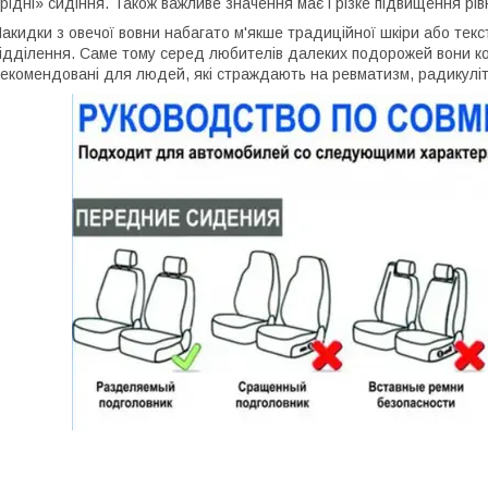
рідні» сидіння. Також важливе значення має і різке підвищення рів
акидки з овечої вовни набагато м'якше традиційної шкіри або тек
ідділення. Саме тому серед любителів далеких подорожей вони к
екомендовані для людей, які страждають на ревматизм, радикулі