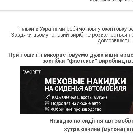
Тільки в Україні ми робимо повну окантовку в
Завдяки цьому готовий виріб не розвалюється по 
довговічність.
При пошитті використовуємо дуже міцні армова
застібки "фастекси" виробництва 
Накидка на сидіння автомобіл
хутра овчини (мутона) в