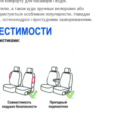
ня комфорту для пасажирів і водія.
стилю, а також куди зручніше велюрових або
ористуються особливою популярністю. Накидки
т, остеохондроз і простудними захворюваннями.