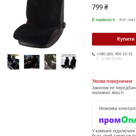
799 ₴
В наявності
Код:
nak1
Купити
+380 (63) 450-15-31
С 10:00-16:00
Законом не передбач
належної якості
У компанії підключені
будь-який товар не п