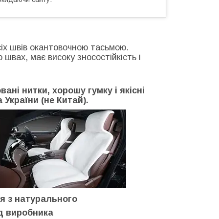
сіх швів окантовочною тасьмою.
швах, має високу зносостійкість і
ні нитки, хорошу гумку і якісні
України (не Китай).
я з натурального
ід виробника