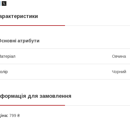
арактеристики
Основні атрибути
атеріал
Овчина
олір
Чорний
нформація для замовлення
іна:
799 ₴