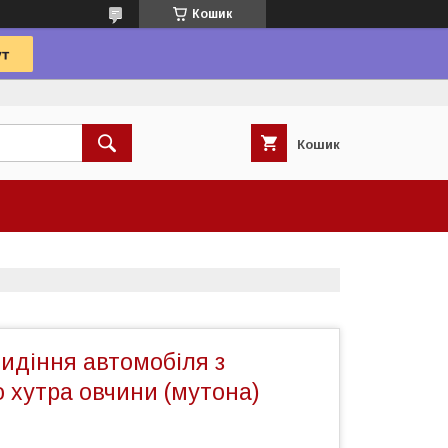
Кошик
Кошик
идіння автомобіля з
 хутра овчини (мутона)