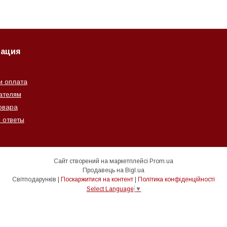
ация
и оплата
ателям
овара
 ответы
Сайт створений на маркетплейсі
Prom.ua
Продавець на Bigl.ua
Світподарунків |
Поскаржитися на контент
|
Політика конфіденційності
Select Language
▼