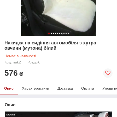
Накидка на сидіння автомобіля з хутра
овчини (мутона) білий
Немає в наявності
Код: nak2
Роздріб
576
₴
Опис
Характеристики
Доставка
Оплата
Умови п
Опис