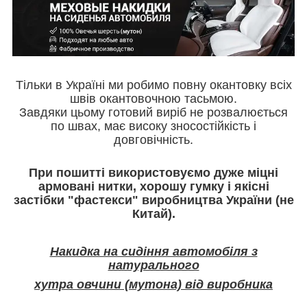
Тільки в Україні ми робимо повну окантовку всіх
швів окантовочною тасьмою.
Завдяки цьому готовий виріб не розвалюється
по швах, має високу зносостійкість і
довговічність.
При пошитті використовуємо дуже міцні
армовані нитки, хорошу гумку і якісні
застібки "фастекси" виробництва України (не
Китай).
Накидка на сидіння автомобіля з
натурального
хутра овчини (мутона) від виробника