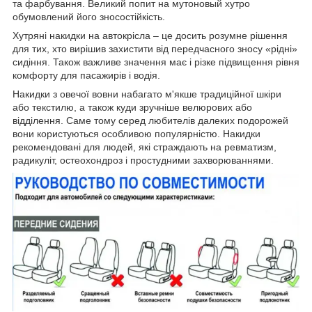
та фарбування. Великий попит на мутоновый хутро
обумовлений його зносостійкість.
Хутряні накидки на автокрісла – це досить розумне рішення
для тих, хто вирішив захистити від передчасного зносу «рідні»
сидіння. Також важливе значення має і різке підвищення рівня
комфорту для пасажирів і водія.
Накидки з овечої вовни набагато м'якше традиційної шкіри
або текстилю, а також куди зручніше велюрових або
відділення. Саме тому серед любителів далеких подорожей
вони користуються особливою популярністю. Накидки
рекомендовані для людей, які страждають на ревматизм,
радикуліт, остеохондроз і простудними захворюваннями.