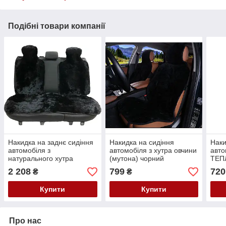
Подібні товари компанії
Накидка на заднє сидіння
Накидка на сидіння
Наки
автомобіля з
автомобіля з хутра овчини
авт
натурального хутра
(мутона) чорний
ТЕП
овчини (мутона) чорний
наки
2 208
799
720
₴
₴
авто
Купити
Купити
Про нас