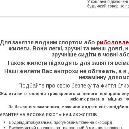
У компанії підключені
будь-який товар не п
Для заняття водним спортом або
риболовл
жилети. Вони легкі, зручні та менш довгі, 
зручніше сидіти в човні аб
Також жилети підходять для заняття всім
Наші жилети Вас анітрохи не обтяжать, а 
незамінну допомог
Подбайте про свою безпеку та життя близ
Жилети виготовлені з тришарового спіненого поліпропілену
якісних ременів і міцних "Ф
За бажанням замовника, можливо додати світловідбивні 
ГАРАНТИЧНА ВИСОКА ЯКІСТЬ НАШИХ ЖИЛІТІВ
Водовідштовхувальна, прогумована тканина оксфорд;
Високоякісний наповнювач тришаровий 8 мм.- поліпропілен;