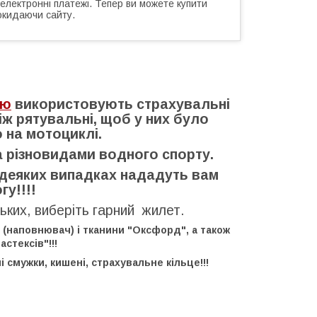
 електронні платежі. Тепер ви можете купити
окидаючи сайту.
ею
використовують страхувальні
ніж рятувальні, щоб у них було
о на мотоциклі.
а різновидами водного спорту.
в деяких випадках нададуть вам
у!!!!
ьких, виберіть гарний жилет.
 (наповнювач) і тканини "Оксфорд", а також
астексів"!!!
смужки, кишені, страхувальне кільце!!!