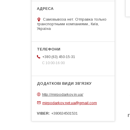
Самовывоза нет. Отправка только
транспортными компаниями., Київ,
Україна
+380 (63) 450-15-31
С 10:00-16:00
http://mirpodarkov.in.ua/
mirpodarkov.net.ua@gmail.com
VIBER
+380634501531