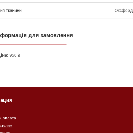
ип тканини
Оксфорд
нформація для замовлення
іна:
956 ₴
ация
и оплата
ателям
овара