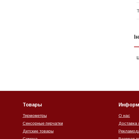
Т
І
Ц
Товары
Информ
Термометры
О нас
Сенсорные перчатки
Доставка 
Детские товары
Рекламод
Семена
Возврат т