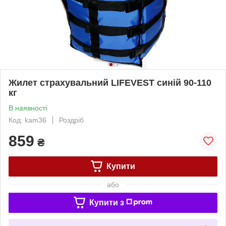
Жилет страхувальний LIFEVEST синій 90-110
кг
В наявності
Код: kam36
Роздріб
859
₴
Купити
або
Купити з