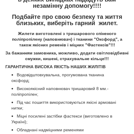
незамінну допомогу!!!!
Подбайте про свою безпеку та життя
близьких, виберіть гарний жилет.
Жилети виготовлені з тришарового спіненого
поліпропілену (наповнювач) і тканини "Оксфорд", а
також якісних ременів і міцних "Фастексів"!!!
За бажанням замовника, можливо, додати світловідбивні
смужки, кишені, страхувальне кільце!!!
ГАРАНТИЧНА ВИСОКА ЯКІСТЬ НАШИХ ЖИЛІТІВ
Водовідштовхувальна, прогумована тканина
оксфорд;
Високоякісний наповнювач тришаровий 8 мм.-
поліпропілен;
Під час пошиття використовуються якісні армовані
нитки;
Міцні посилені застібки фастекси (виготовлено в
Україні);
Обладнані надміцними ременями