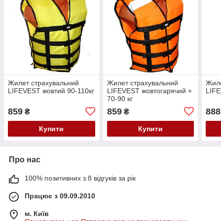
Жилет страхувальний
Жилет страхувальний
Жиле
LIFEVEST жовтий 90-110кг
LIFEVEST жовтогарячий +
LIFE
70-90 кг
859
859
888
₴
₴
Купити
Купити
Про нас
100% позитивних з 8 відгуків за рік
Працює з 09.09.2010
м. Київ