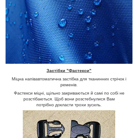
Застібки "Фастекси"
Міцна напівавтоматична застібка для тканинних стрічок і
ременів.
Фастекси міцні, щільно закриваються й самі по собі не
розстібаються. Щоб вони розстебнулися Вам
потрібно докласти трохи зусиль.