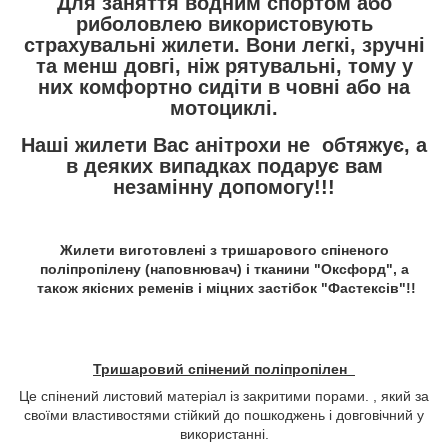
Для заняття водним спортом або
риболовлею використовують
страхувальні жилети. Вони легкі, зручні
та менш довгі, ніж рятувальні, тому у
них комфортно сидіти в човні або на
мотоциклі.
Наші жилети Вас анітрохи не обтяжує, а
в деяких випадках подарує вам
незамінну допомогу!!!
Жилети виготовлені з тришарового спіненого
поліпропілену (наповнювач) і тканини "Оксфорд", а
також якісних ременів і міцних застібок "Фастексів"!!
Тришаровий спінений поліпропілен
Це спінений листовий матеріал із закритими порами. , який за
своїми властивостями стійкий до пошкоджень і довговічний у
використанні.