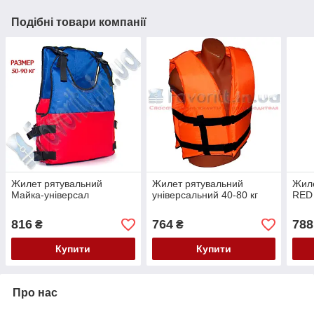
Подібні товари компанії
Жилет рятувальний
Жилет рятувальний
Жиле
Майка-універсал
універсальний 40-80 кг
RED
816
764
788
₴
₴
Купити
Купити
Про нас