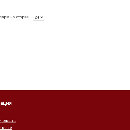
ация
и оплата
ателям