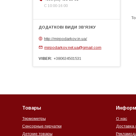
С 10:00-16:00
http://mirpodarkov.in.ua/
mirpodarkov.net.ua@gmail.com
VIBER
+380634501531
Товары
Информ
Термометры
О нас
Сенсорные перчатки
Доставка 
Детские товары
Рекламод