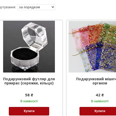
Подарунковий футляр для
Подарунковий мішеч
прикрас (сережки, кільце)
органзи
58 ₴
42 ₴
В наявності
В наявності
Купити
Купити